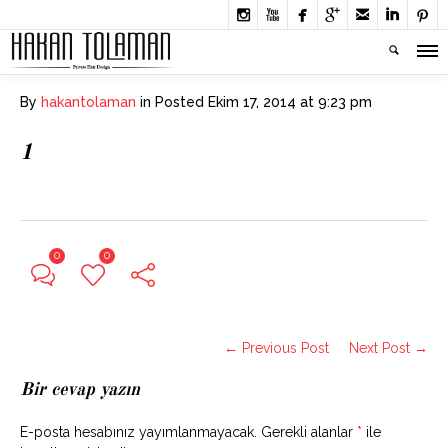







By
hakantolaman
in
Posted
Ekim 17, 2014 at 9:23 pm
1
0
0
← Previous Post
Next Post →
Bir cevap yazın
E-posta hesabınız yayımlanmayacak.
Gerekli alanlar
*
ile