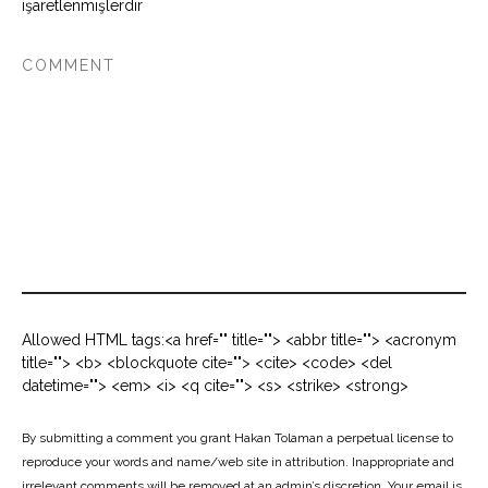
işaretlenmişlerdir
Allowed HTML tags:<a href="" title=""> <abbr title=""> <acronym
title=""> <b> <blockquote cite=""> <cite> <code> <del
datetime=""> <em> <i> <q cite=""> <s> <strike> <strong>
By submitting a comment you grant Hakan Tolaman a perpetual license to
reproduce your words and name/web site in attribution. Inappropriate and
irrelevant comments will be removed at an admin’s discretion. Your email is