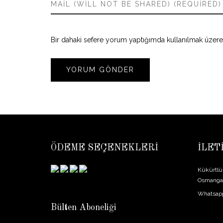
Bir dahaki sefere yorum yaptığımda kullanılmak üzere 
ÖDEME SEÇENEKLERİ
İLET
Kükürtlü 
Osmangaz
Whatsapp
Bülten Aboneliği