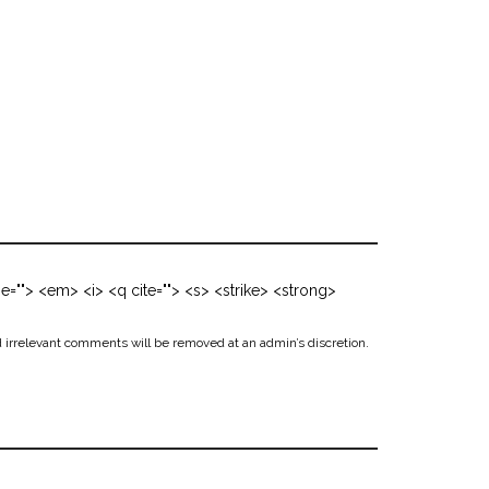
me=""> <em> <i> <q cite=""> <s> <strike> <strong>
 irrelevant comments will be removed at an admin’s discretion.