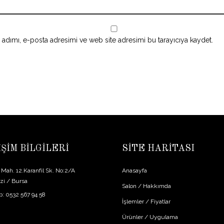
adımı, e-posta adresimi ve web site adresimi bu tarayıcıya kaydet.
İŞİM BİLGİLERİ
SİTE HARİTASI
Mah. 12.Karanfil Sk. No:2/A
Anasayfa
i / Bursa
Salon / Hakkımda
: 0532 567 94 58
İşlemler / Fiyatlar
Ürünler / Uygulama