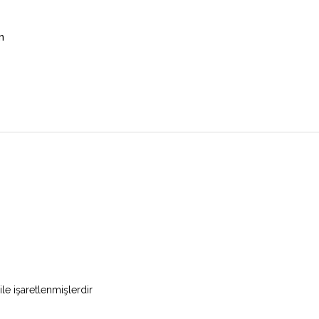
B Osmangazi / Bursa
m
ANASAYFA
HAKKIMDA
SALON
İŞLEM & FİYAT
ÜR
ile işaretlenmişlerdir