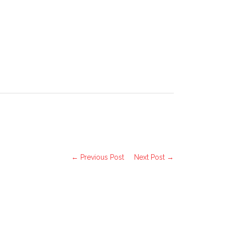







ÜNLER
GALERİ
RANDEVU AL
← Previous Post
Next Post →