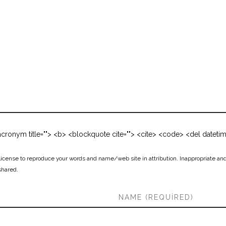
 <acronym title=""> <b> <blockquote cite=""> <cite> <code> <del dateti
cense to reproduce your words and name/web site in attribution. Inappropriate and
 shared.