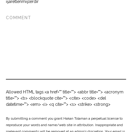
işaretlenmişlerdir
Allowed HTML tags:<a href="" title=""> <abbr title=""> <acronym
title=""> <b> <blockquote cite=""> <cite> <code> <del
datetime=""> <em> <i> <q cite=""> <s> <strike> <strong>
By submitting a comment you grant Hakan Tolaman a perpetual license to
reproduce your words and name/web site in attribution. Inappropriate and
irrelevant comments will be removed at an admin’s discretion. Your email is