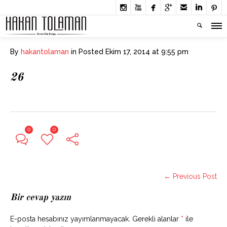







By
hakantolaman
in
Posted
Ekim 17, 2014 at 9:55 pm
26
0
0
← Previous Post
Bir cevap yazın
E-posta hesabınız yayımlanmayacak.
Gerekli alanlar
*
ile